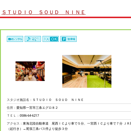
ＳＴＵＤＩＯ ＳＯＵＤ ＮＩＮＥ
スタジオ施設名：
ＳＴＵＤＩＯ ＳＯＵＤ ＮＩＮＥ
住所：
愛知県一宮市三条エグロ８２
ＴＥＬ：
0586-64-6217
アクセス：
東海北陸自動車道 尾西ＩＣより車で５分、一宮西ＩＣより車で７分 ＪＲ
（起行き）→尾張三条バス停より徒歩３分