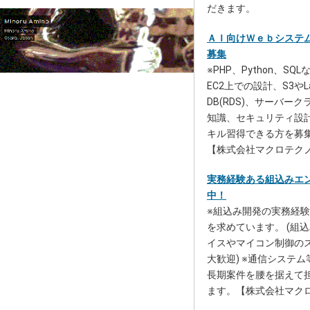
だきます。
ＡＩ向けＷｅｂシステ
募集
※PHP、Python、S
EC2上での設計、S3やL
DB(RDS)、サーバー
知識、セキュリティ設
キル習得できる方を募
【株式会社マクロテク
実務経験ある組込みエ
中！
※組込み開発の実務経
を求めています。 (組込
イスやマイコン制御の
大歓迎) ※通信システ
長期案件を腰を据えて
ます。【株式会社マク