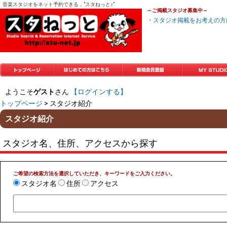
音楽スタジオをネット予約できる，”スタねっと♪”
～ご掲載スタジオ募集中～
・スタジオ掲載をお考えの方
トップページ
はじめての方はこち
新規会員登録
マイスタジオ
ようこそ
ゲスト
さん
【ログインする】
ら
トップページ
> スタジオ紹介
スタジオ紹介
スタジオ名、住所、アクセスから探す
ご希望の検索方法を選択していただき、キーワードをご入力ください。
スタジオ名
住所
アクセス