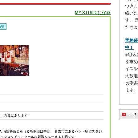
つきま
MY STUDIOに保存
絡いた
す。 
だきま
実務経
中！
※組込
を求め
イスや
大歓迎
長期案
ます。
－Ｐ
て、右奥にあります
とした時空を感じられる鳥取県は中部、 倉吉市にあるバンド練習スタジ
きのライフスタイルにクールな刺激をあたえるお店です