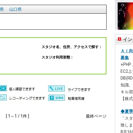
県
山口県
イン
：
スタジオ名、住所、アクセスで探す：
ＡＩ向
募集
スタジオ利用形態：
※PH
EC2
DB(
知識、
キル習
【株式
◆夏季
[ 1～1 / 1件 ]
最終ページ
「スタ
致しま
8月1