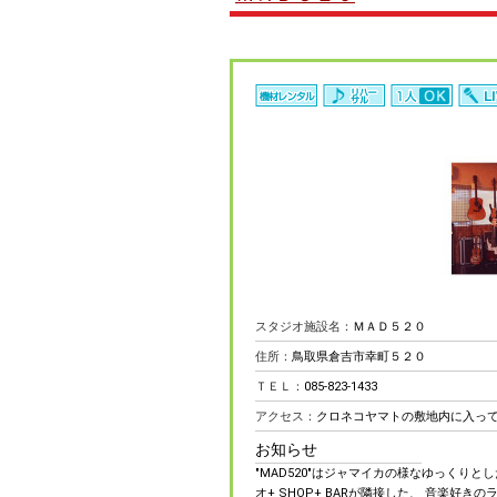
スタジオ施設名：
ＭＡＤ５２０
住所：
鳥取県倉吉市幸町５２０
ＴＥＬ：
085-823-1433
アクセス：
クロネコヤマトの敷地内に入っ
お知らせ
"MAD520"はジャマイカの様なゆっくり
オ+ SHOP+ BARが隣接した、 音楽好