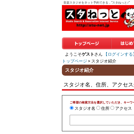
音楽スタジオをネット予約できる，”スタねっと♪”
トップページ
はじめての
ようこそ
ゲスト
さん
【ログインする
トップページ
> スタジオ紹介
スタジオ紹介
スタジオ名、住所、アクセス
ご希望の検索方法を選択していただき、キーワ
スタジオ名
住所
アクセス