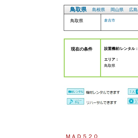
鳥取県
島根県
岡山県
広島
鳥取県
倉吉市
現在の条件
設置機材/レンタル
エリア：
鳥取県
ＭＡＤ５２０