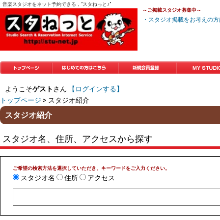
音楽スタジオをネット予約できる，”スタねっと♪”
～ご掲載スタジオ募集中～
・スタジオ掲載をお考えの方
トップページ
はじめての方はこち
新規会員登録
マイスタジオ
ようこそ
ゲスト
さん
【ログインする】
ら
トップページ
> スタジオ紹介
スタジオ紹介
スタジオ名、住所、アクセスから探す
ご希望の検索方法を選択していただき、キーワードをご入力ください。
スタジオ名
住所
アクセス