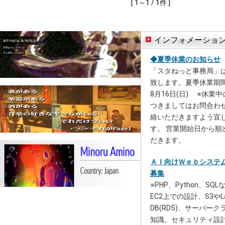
[ 1～1 / 1件 ]
インフォメーショ
◆夏季休業のお知らせ
「スタねっと事務局」
致します。夏季休業期間：
8月16日(日) ※休業
つきましてはお問合わ
絡いただきますよう宜
す。 営業開始日から順
だきます。
ＡＩ向けＷｅｂシステ
募集
※PHP、Python、S
EC2上での設計、S3やL
DB(RDS)、サーバー
知識、セキュリティ設