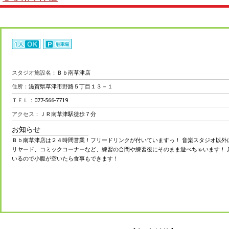
スタジオ施設名：
Ｂｂ南草津店
住所：
滋賀県草津市野路５丁目１３－１
ＴＥＬ：
077-566-7719
アクセス：
ＪＲ南草津駅徒歩７分
お知らせ
Ｂｂ南草津店は２４時間営業！フリードリンクが付いていますっ！ 音楽スタジオ以外
リヤード、コミックコーナーなど、練習の合間や練習後にそのまま遊べちゃいます！ 
いるので小腹が空いたら食事もできます！