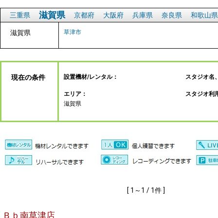
滋賀県
三重県
京都府
大阪府
兵庫県
奈良県
和歌山県
滋賀県
草津市
現在の条件
設置機材/レンタル：
スタジオ名
エリア：
スタジオ利
滋賀県
[ 1～1 / 1件 ]
Ｂｂ南草津店