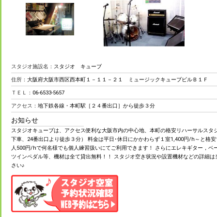
スタジオ施設名：
スタジオ キューブ
住所：
大阪府大阪市西区西本町１－１１－２１ ミュージックキューブビルＢ１Ｆ
ＴＥＬ：
06-6533-5657
アクセス：
地下鉄各線・本町駅［２４番出口］から徒歩３分
お知らせ
スタジオキューブは、アクセス便利な大阪市内の中心地、本町の格安リハーサルスタジ
下車、24番出口より徒歩３分） 料金は平日･休日にかかわらず１室1,400円/h～と格
人500円/hで何名様でも個人練習扱いにてご利用できます！ さらにエレキギター，
ツインペダル等、機材は全て貸出無料！！ スタジオ空き状況や設置機材などの詳細は
さい♪