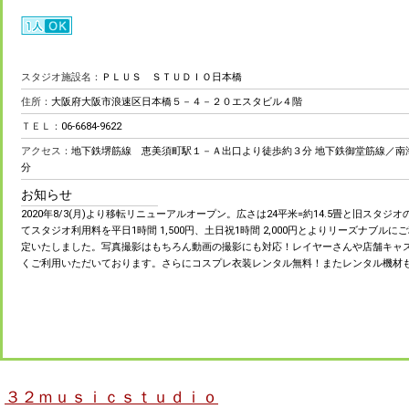
スタジオ施設名：
ＰＬＵＳ ＳＴＵＤＩＯ日本橋
住所：
大阪府大阪市浪速区日本橋５－４－２０エスタビル４階
ＴＥＬ：
06-6684-9622
アクセス：
地下鉄堺筋線 恵美須町駅１－Ａ出口より徒歩約３分 地下鉄御堂筋線／南
分
お知らせ
2020年8/3(月)より移転リニューアルオープン。広さは24平米=約14.5畳と旧スタ
てスタジオ利用料を平日1時間 1,500円、土日祝1時間 2,000円とよりリーズナブル
定いたしました。写真撮影はもちろん動画の撮影にも対応！レイヤーさんや店舗キャ
くご利用いただいております。さらにコスプレ衣装レンタル無料！またレンタル機材
３２ｍｕｓｉｃｓｔｕｄｉｏ