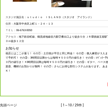
スタジオ施設名：
ｓｔｕｄｉｏ ＩＳＬＡＮＤ（スタジオ アイランド）
住所：
大阪市中央区上町１－２４－１３
ＴＥＬ：
06-6763-0050
アクセス：
地下鉄谷町線、鶴見緑地線谷六駅⑦番出口より徒歩５分 ＪＲ環状線玉造駅
０ｍ徒歩１２分
お知らせ
他店とはここが違う！ その①：土日祝が平日と同じ料金！ その②：個人練習が３人
で予約可！ その③：3時間目以降からは毎時￥５００円の値引き！ その④：ﾚｷﾞｭﾗｰ
０円の値引き！ ※3時間目以降は毎時￥５００円の値引き！ その⑤：ギター、ベース
楽器、機材のお預かりが無料！ その⑦：さらにお得な割引システムがあります。 あまけ
Ｋ！
先頭ページ
[ 1～10 / 29件 ]