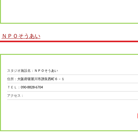
ＮＰＯそうあい
スタジオ施設名：
ＮＰＯそうあい
住所：
大阪府寝屋川市讃良西町６－１
ＴＥＬ：
090-8828-6704
アクセス：