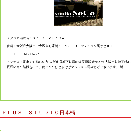
スタジオ施設名：
ｓｔｕｄｉｏＳｏＣｏ
住所：
大阪府大阪市中央区東心斎橋１－１３－３ マンション馬やどＢ１
ＴＥＬ：
06-6673-5777
アクセス：
電車でお越しの方 大阪市営地下鉄堺筋線長堀駅徒歩５分 大阪市営地下鉄心
長堀の南５階段を出て、南に１分ほど歩けばマンション馬やどがございます。 地 ・・
ＰＬＵＳ ＳＴＵＤＩＯ日本橋