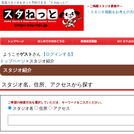
音楽スタジオをネット予約できる，”スタねっと♪”
～ご掲載スタジオ募集中～
・スタジオ掲載をお考えの方
トップページ
はじめての方はこち
新規会員登録
マイスタジオ
ようこそ
ゲスト
さん
【ログインする】
ら
トップページ
> スタジオ紹介
スタジオ紹介
スタジオ名、住所、アクセスから探す
ご希望の検索方法を選択していただき、キーワードをご入力ください。
スタジオ名
住所
アクセス