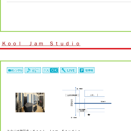
Ｋｏｏｌ Ｊａｍ Ｓｔｕｄｉｏ