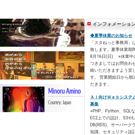
インフォメーショ
◆夏季休業のお知らせ
「スタねっと事務局」
致します。夏季休業期間：
8月16日(日) ※休業
つきましてはお問合わ
絡いただきますよう宜
す。 営業開始日から順
だきます。
ＡＩ向けＷｅｂシステ
募集
※PHP、Python、S
EC2上での設計、S3やL
DB(RDS)、サーバー
知識、セキュリティ設