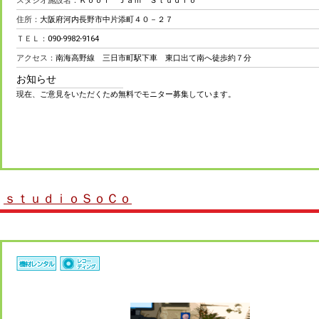
スタジオ施設名：
Ｋｏｏｌ Ｊａｍ Ｓｔｕｄｉｏ
住所：
大阪府河内長野市中片添町４０－２７
ＴＥＬ：
090-9982-9164
アクセス：
南海高野線 三日市町駅下車 東口出て南へ徒歩約７分
お知らせ
現在、ご意見をいただくため無料でモニター募集しています。
ｓｔｕｄｉｏＳｏＣｏ