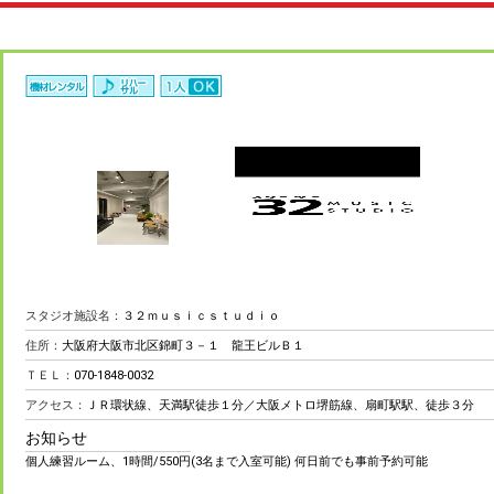
スタジオ施設名：
３２ｍｕｓｉｃｓｔｕｄｉｏ
住所：
大阪府大阪市北区錦町３－１ 龍王ビルＢ１
ＴＥＬ：
070-1848-0032
アクセス：
ＪＲ環状線、天満駅徒歩１分／大阪メトロ堺筋線、扇町駅駅、徒歩３分
お知らせ
個人練習ルーム、1時間/550円(3名まで入室可能) 何日前でも事前予約可能