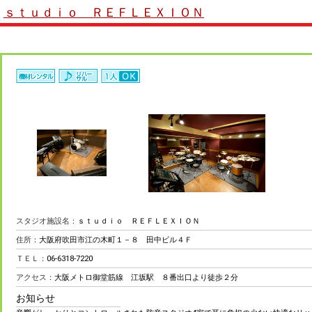
ｓｔｕｄｉｏ ＲＥＦＬＥＸＩＯＮ
スタジオ施設名：
ｓｔｕｄｉｏ ＲＥＦＬＥＸＩＯＮ
住所：
大阪府吹田市江の木町１－８ 田中ビル４Ｆ
ＴＥＬ：
06-6318-7220
アクセス：
大阪メトロ御堂筋線 江坂駅 ８番出口より徒歩２分
お知らせ