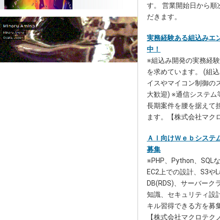
す。 営業開始日から順
だきます。
実務経験ある組込みエ
中！
※組込み開発の実務経
を求めています。 (組込
イスやマイコン制御の
大歓迎) ※通信システ
長期案件を腰を据えて
ます。【株式会社マク
ＡＩ向けＷｅｂシステ
募集
※PHP、Python、S
EC2上での設計、S3やL
DB(RDS)、サーバー
知識、セキュリティ設
キル習得できる方を募
【株式会社マクロテク