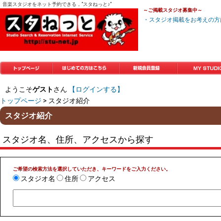
音楽スタジオをネット予約できる，”スタねっと♪”
～ご掲載スタジオ募集中～
・スタジオ掲載をお考えの方
トップページ
はじめての方はこち
新規会員登録
マイスタジオ
ようこそ
ゲスト
さん
【ログインする】
ら
トップページ
> スタジオ紹介
スタジオ紹介
スタジオ名、住所、アクセスから探す
ご希望の検索方法を選択していただき、キーワードをご入力ください。
スタジオ名
住所
アクセス