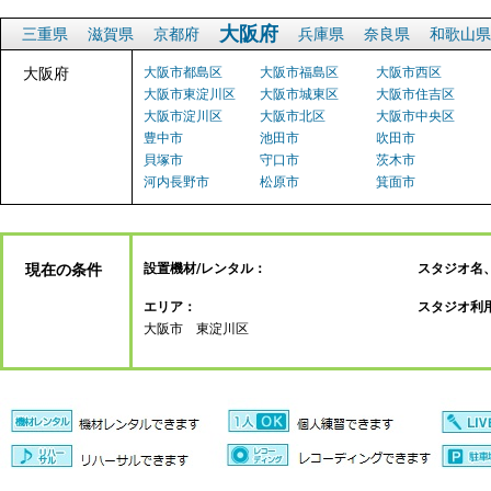
大阪府
三重県
滋賀県
京都府
兵庫県
奈良県
和歌山県
大阪府
大阪市都島区
大阪市福島区
大阪市西区
大阪市東淀川区
大阪市城東区
大阪市住吉区
大阪市淀川区
大阪市北区
大阪市中央区
豊中市
池田市
吹田市
貝塚市
守口市
茨木市
河内長野市
松原市
箕面市
現在の条件
設置機材/レンタル：
スタジオ名
エリア：
スタジオ利
大阪市 東淀川区